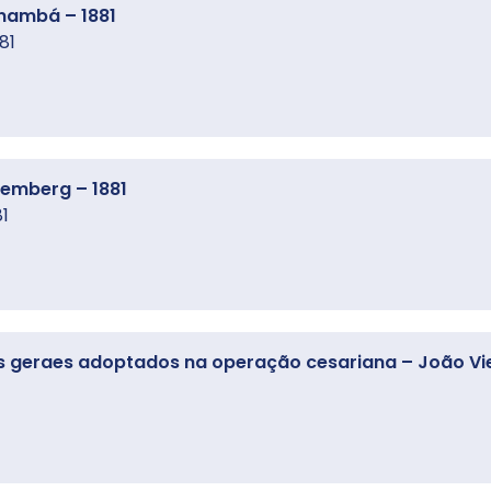
inambá – 1881
81
lemberg – 1881
1
geraes adoptados na operação cesariana – João Viei