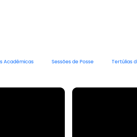
s Acadêmicas
Sessões de Posse
Tertúlias