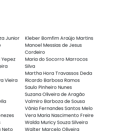
za Junior
Kleber Bomfim Araújo Martins
e
Manoel Messias de Jesus
Cordeiro
d Yepez
Maria do Socorro Marrocos
eira
Silva
Martha Hora Travassos Deda
va Vieira
Ricardo Barbosa Ramos
Saulo Pinheiro Nunes
Suzana Oliveira de Aragão
ila
Valmiro Barboza de Sousa
z
Vânia Fernandes Santos Melo
Menezes
Vera Maria Nascimento Freire
s
Walda Muricy Souza Silveira
a Neto
Walter Marcelo Oliveira