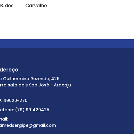
B. dos
Carvalho
dereço
a Guilhermino Rezende, 426
irro sala dois Sao José - Aracaju
P: 49020-270
lefone: (79) 991420425
ail:
amedsergipe@gmail.com