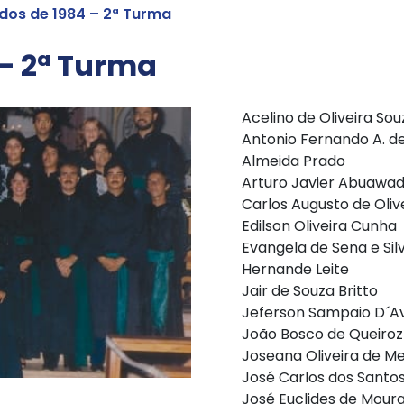
os de 1984 – 2ª Turma
– 2ª Turma
Acelino de Oliveira Sou
Antonio Fernando A. d
Almeida Prado
Arturo Javier Abuawa
Carlos Augusto de Oliv
Edilson Oliveira Cunha
Evangela de Sena e Sil
Hernande Leite
Jair de Souza Britto
Jeferson Sampaio D´Av
João Bosco de Queiro
Joseana Oliveira de 
José Carlos dos Santo
José Euclides de Mour