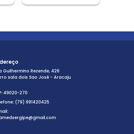
dereço
a Guilhermino Rezende, 426
irro sala dois Sao José - Aracaju
P: 49020-270
lefone: (79) 991420425
ail:
amedsergipe@gmail.com