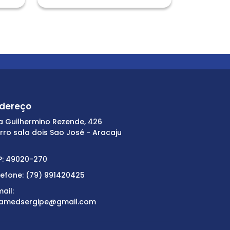
dereço
a Guilhermino Rezende, 426
irro sala dois Sao José - Aracaju
P: 49020-270
lefone: (79) 991420425
ail:
amedsergipe@gmail.com