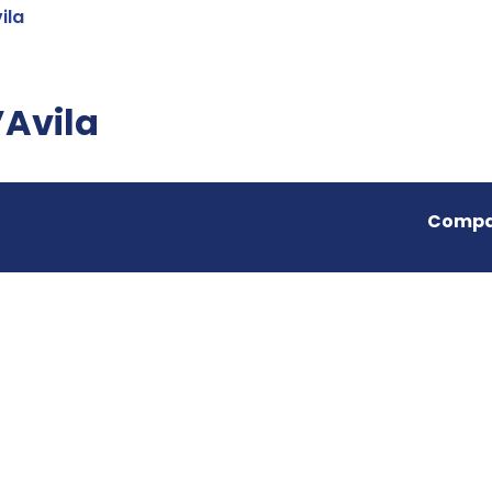
ila
’Avila
Compar