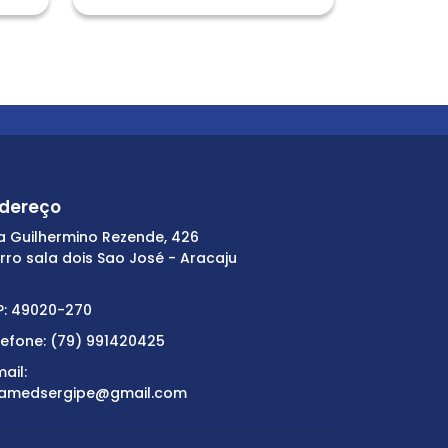
dereço
a Guilhermino Rezende, 426
irro sala dois Sao José - Aracaju
P: 49020-270
lefone: (79) 991420425
ail:
amedsergipe@gmail.com