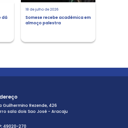
18 de julho de 2026
e dá
Somese recebe acadêmica em
almoço palestra
dereço
a Guilhermino Rezende, 426
irro sala dois Sao José - Aracaju
P: 49020-270