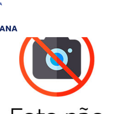
A
TANA