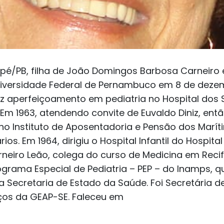
apé/PB, filha de João Domingos Barbosa Carneiro 
niversidade Federal de Pernambuco em 8 de dezem
ez aperfeiçoamento em pediatria no Hospital dos 
. Em 1963, atendendo convite de Euvaldo Diniz, ent
no Instituto de Aposentadoria e Pensão dos Maríti
os. Em 1964, dirigiu o Hospital Infantil do Hospit
eiro Leão, colega do curso de Medicina em Recife
ograma Especial de Pediatria – PEP – do Inamps, qu
a Secretaria de Estado da Saúde. Foi Secretária 
iços da GEAP-SE. Faleceu em