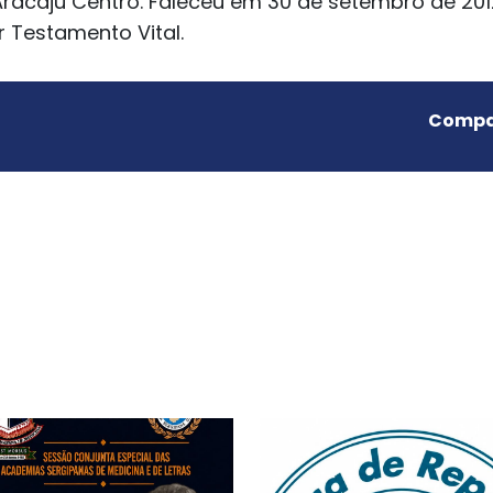
racaju Centro. Faleceu em 30 de setembro de 201
 Testamento Vital.
Compar