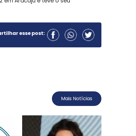
2 em Aracaju e teve o seu
tilhar esse post:
Mais Notícias