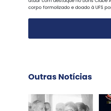
atuar com destaque no Lions Clube A
corpo formolizado e doado à UFS por
Outras Notícias