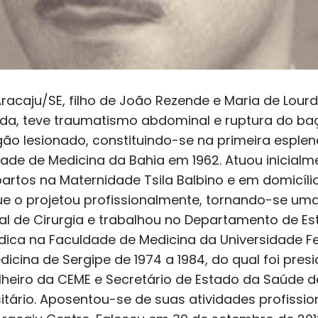
Aracaju/SE, filho de João Rezende e Maria de Lo
da, teve traumatismo abdominal e ruptura do ba
órgão lesionado, constituindo-se na primeira espl
ade de Medicina da Bahia em 1962. Atuou inicialm
partos na Maternidade Tsila Balbino e em domicíli
ue o projetou profissionalmente, tornando-se uma
l de Cirurgia e trabalhou no Departamento de Es
édica na Faculdade de Medicina da Universidade F
ina de Sergipe de 1974 a 1984, do qual foi presid
lheiro da CEME e Secretário de Estado da Saúde d
sitário. Aposentou-se de suas atividades profiss