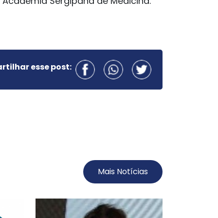
a Academia Sergipana de Medicina.
tilhar esse post:
Mais Notícias