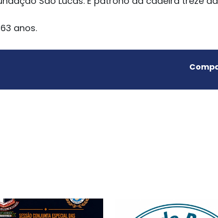
Fundação São Lucas. É patrono da cadeira treze d
63 anos.
Compar