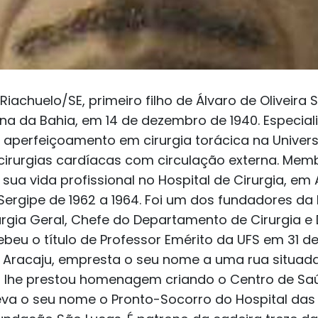
iachuelo/SE, primeiro filho de Álvaro de Oliveira 
a da Bahia, em 14 de dezembro de 1940. Especial
e aperfeiçoamento em cirurgia torácica na Univers
cirurgias cardíacas com circulação externa. Membr
sua vida profissional no Hospital de Cirurgia, em A
 Sergipe de 1962 a 1964. Foi um dos fundadores da
irurgia Geral, Chefe do Departamento de Cirurgia e
cebeu o título de Professor Emérito da UFS em 31
 Aracaju, empresta o seu nome a uma rua situada 
 lhe prestou homenagem criando o Centro de Saú
a o seu nome o Pronto-Socorro do Hospital das C