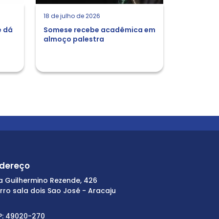
18 de julho de 2026
e dá
Somese recebe acadêmica em
almoço palestra
dereço
a Guilhermino Rezende, 426
irro sala dois Sao José - Aracaju
P: 49020-270