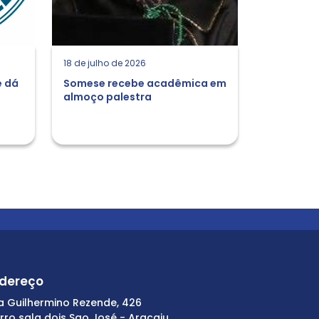
18 de julho de 2026
e dá
Somese recebe acadêmica em
almoço palestra
dereço
a Guilhermino Rezende, 426
irro sala dois Sao José - Aracaju