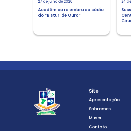
27 de julho de 2026
24 de
Acadêmico relembra episódio
Sess
do “Bisturi de Ouro”
Cent
Ciru
Site
Apresentação
Sobrames
Museu
Contato