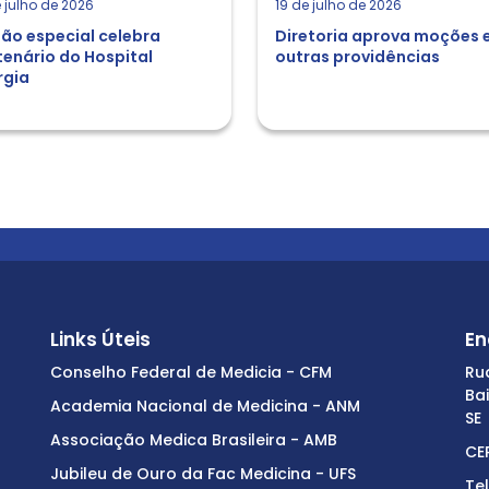
 julho de 2026
19 de julho de 2026
ão especial celebra
Diretoria aprova moções 
enário do Hospital
outras providências
rgia
Links Úteis
En
Conselho Federal de Medicia - CFM
Ru
Ba
Academia Nacional de Medicina - ANM
SE
Associação Medica Brasileira - AMB
CE
Jubileu de Ouro da Fac Medicina - UFS
Te