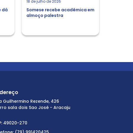
18 de julho de 2026
e dá
Somese recebe acadêmica em
almoço palestra
dereço
a Guilhermino Rezende, 426
irro sala dois Sao José - Aracaju
P: 49020-270
lefone: (79) 991420425