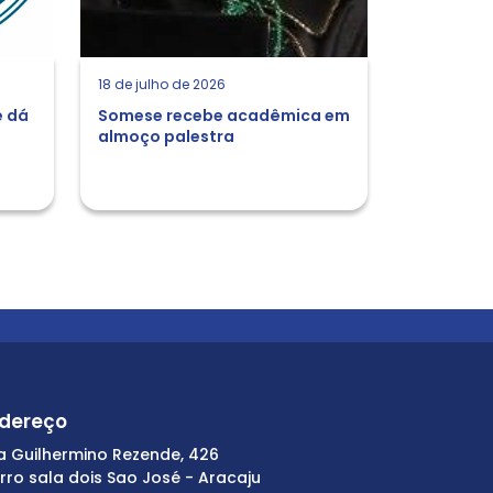
18 de julho de 2026
e dá
Somese recebe acadêmica em
almoço palestra
dereço
a Guilhermino Rezende, 426
irro sala dois Sao José - Aracaju