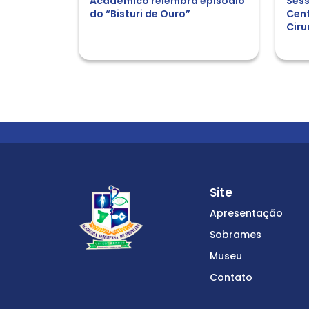
Acadêmico relembra episódio
Sess
do “Bisturi de Ouro”
Cent
Ciru
Site
Apresentação
Sobrames
Museu
Contato