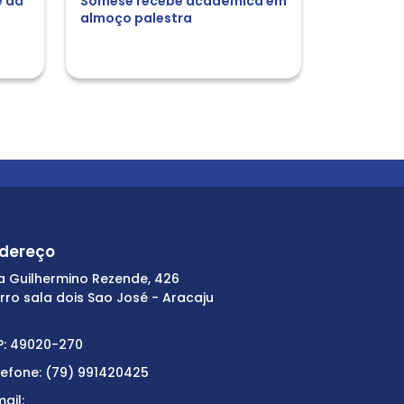
e dá
Somese recebe acadêmica em
almoço palestra
dereço
a Guilhermino Rezende, 426
irro sala dois Sao José - Aracaju
P: 49020-270
lefone: (79) 991420425
ail: