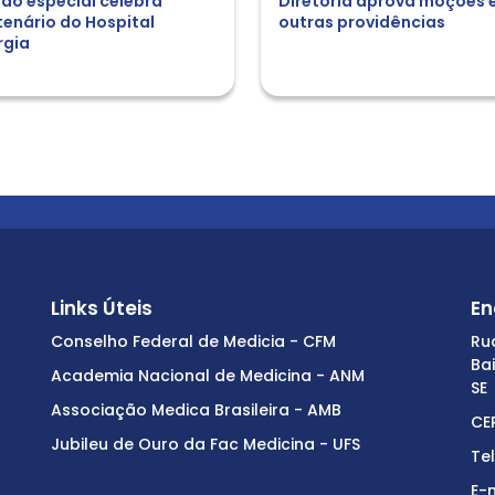
ão especial celebra
Diretoria aprova moções 
enário do Hospital
outras providências
rgia
Links Úteis
En
Conselho Federal de Medicia - CFM
Ru
Ba
Academia Nacional de Medicina - ANM
SE
Associação Medica Brasileira - AMB
CE
Jubileu de Ouro da Fac Medicina - UFS
Te
E-m