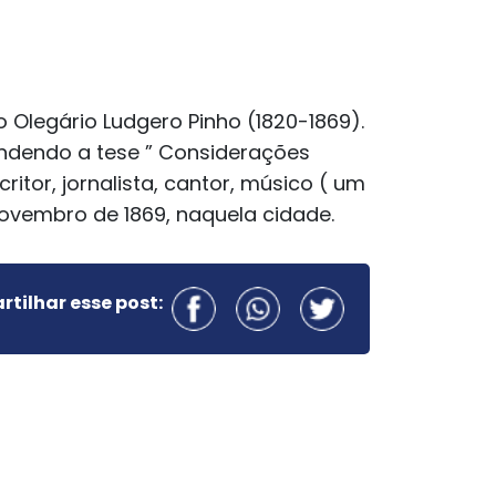
Olegário Ludgero Pinho (1820-1869).
endendo a tese ” Considerações
itor, jornalista, cantor, músico ( um
novembro de 1869, naquela cidade.
tilhar esse post: