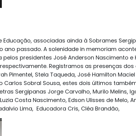
e Educação, associadas ainda à Sobrames Sergip
do ano passado. A solenidade in memoriam acon
 pelos presidentes José Anderson Nascimento e He
 respectivamente. Registramos as presenças dos 
ah Pimentel, Stela Taqueda, José Hamilton Maciel 
io Carlos Sobral Sousa, estes dois últimos també
tras Sergipanas Jorge Carvalho, Murilo Melins, I
zia Costa Nascimento, Edson Ulisses de Melo, Ant
dalvio Lima, Educadora Cris, Cléa Brandão,