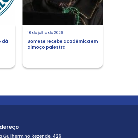
18 de julho de 2026
e dá
Somese recebe acadêmica em
almoço palestra
dereço
a Guilhermino Rezende, 426