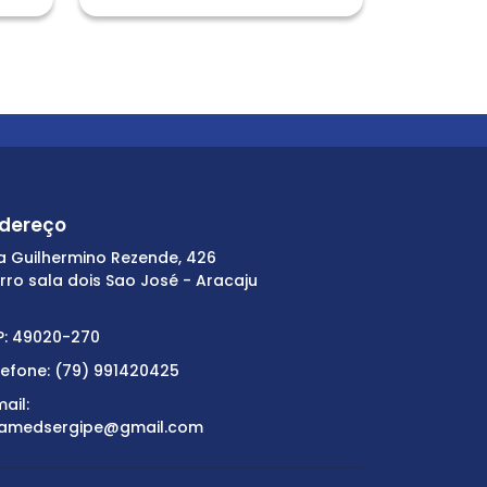
dereço
a Guilhermino Rezende, 426
irro sala dois Sao José - Aracaju
P: 49020-270
lefone: (79) 991420425
ail:
amedsergipe@gmail.com